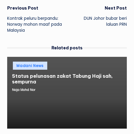
Post
Previous Post
Next Post
Kontrak peluru berpandu:
DUN Johor bubar beri
navigation
Norway mohon maaf pada
laluan PRN
Malaysia
Related posts
Posted
Madani News
in
Status pelunasan zakat Tabung Haji sah,
sempurna
Naja Mohd Nor
Posted
by