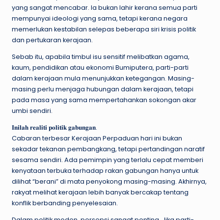
yang sangat mencabar. Ia bukan lahir kerana semua parti
mempunyai ideologi yang sama, tetapi kerana negara
memerlukan kestabilan selepas beberapa siri krisis politik
dan pertukaran kerajaan.
Sebab itu, apabila timbul isu sensitif melibatkan agama,
kaum, pendidikan atau ekonomi Bumiputera, parti-parti
dalam kerajaan mula menunjukkan ketegangan. Masing-
masing perlu menjaga hubungan dalam kerajaan, tetapi
pada masa yang sama mempertahankan sokongan akar
umbi sendiri.
𝐈𝐧𝐢𝐥𝐚𝐡 𝐫𝐞𝐚𝐥𝐢𝐭𝐢 𝐩𝐨𝐥𝐢𝐭𝐢𝐤 𝐠𝐚𝐛𝐮𝐧𝐠𝐚𝐧.
Cabaran terbesar Kerajaan Perpaduan hari ini bukan
sekadar tekanan pembangkang, tetapi pertandingan naratif
sesama sendiri. Ada pemimpin yang terlalu cepat memberi
kenyataan terbuka terhadap rakan gabungan hanya untuk
dilihat “berani” di mata penyokong masing-masing. Akhirnya,
rakyat melihat kerajaan lebih banyak bercakap tentang
konflik berbanding penyelesaian.
Dalam politik moden, persepsi sangat penting. Jika parti-