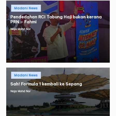
Posted
Madani News
in
Pendedahan RCI Tabung Haji bukan kerana
PRN – Fahmi
Naja Mohd Nor
Posted
by
Posted
Madani News
in
Sah! Formula 1 kembali ke Sepang
Naja Mohd Nor
Posted
by