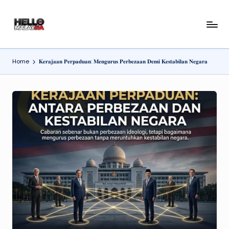
Skip
H
to
content
el
Home
𝐊𝐞𝐫𝐚𝐣𝐚𝐚𝐧 𝐏𝐞𝐫𝐩𝐚𝐝𝐮𝐚𝐧: 𝐌𝐞𝐧𝐠𝐮𝐫𝐮𝐬 𝐏𝐞𝐫𝐛𝐞𝐳𝐚𝐚𝐧 𝐃𝐞𝐦𝐢 𝐊𝐞𝐬𝐭𝐚𝐛𝐢𝐥𝐚𝐧 𝐍𝐞𝐠𝐚𝐫𝐚
l
o
M
al
a
y
si
a
N
e