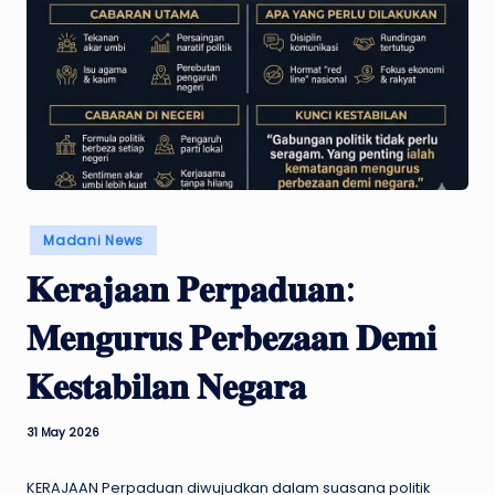
w
s
Posted
Madani News
in
𝐊𝐞𝐫𝐚𝐣𝐚𝐚𝐧 𝐏𝐞𝐫𝐩𝐚𝐝𝐮𝐚𝐧:
𝐌𝐞𝐧𝐠𝐮𝐫𝐮𝐬 𝐏𝐞𝐫𝐛𝐞𝐳𝐚𝐚𝐧 𝐃𝐞𝐦𝐢
𝐊𝐞𝐬𝐭𝐚𝐛𝐢𝐥𝐚𝐧 𝐍𝐞𝐠𝐚𝐫𝐚
31 May 2026
KERAJAAN Perpaduan diwujudkan dalam suasana politik