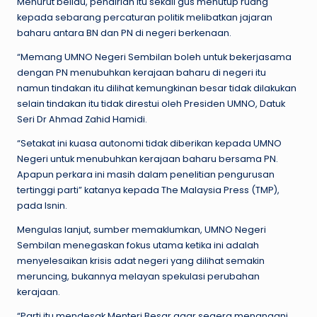
Menurut beliau, pendirian itu sekali gus menutup ruang
kepada sebarang percaturan politik melibatkan jajaran
baharu antara BN dan PN di negeri berkenaan.
“Memang UMNO Negeri Sembilan boleh untuk bekerjasama
dengan PN menubuhkan kerajaan baharu di negeri itu
namun tindakan itu dilihat kemungkinan besar tidak dilakukan
selain tindakan itu tidak direstui oleh Presiden UMNO, Datuk
Seri Dr Ahmad Zahid Hamidi.
“Setakat ini kuasa autonomi tidak diberikan kepada UMNO
Negeri untuk menubuhkan kerajaan baharu bersama PN.
Apapun perkara ini masih dalam penelitian pengurusan
tertinggi parti” katanya kepada The Malaysia Press (TMP),
pada Isnin.
Mengulas lanjut, sumber memaklumkan, UMNO Negeri
Sembilan menegaskan fokus utama ketika ini adalah
menyelesaikan krisis adat negeri yang dilihat semakin
meruncing, bukannya melayan spekulasi perubahan
kerajaan.
“Parti itu mendesak Menteri Besar agar segera menangani