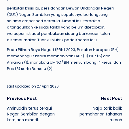
Berikutan krisis itu, persidangan Dewan Undangan Negeri
(DUN) Negeri Sembilan yang sepatutnya berlangsung
selama empat hari bermula Jumaat lalu terpaksa
ditangguhkan ke suatu tarikh yang belum ditetapkan,
walaupun istiadat pembukaan sidang berkenaan telah
disempurnakan Tuanku Muhriz pada Khamis lalu.
Pada Pilihan Raya Negeri (PRN) 2023, Pakatan Harapan (PH)
memenangi 17 kerusi membabitkan DAP (11) PKR (5) dan
Amanah (1), manakala UMNO/ BN menyumbang 14 kerusi dan
Pas (3) serta Bersatu (2).
Last updated on 27 April 2026
Post
Previous Post
Next Post
Aminuddin terus terajui
Najib tarik balik
navigation
Negeri Sembilan dengan
permohonan tahanan
kerajaan minoriti
rumah