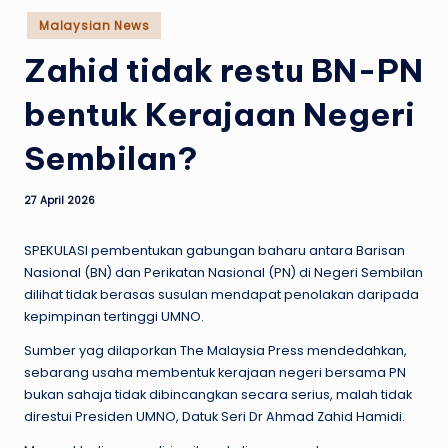
w
Posted
Malaysian News
s
in
Zahid tidak restu BN-PN
bentuk Kerajaan Negeri
Sembilan?
27 April 2026
SPEKULASI pembentukan gabungan baharu antara Barisan
Nasional (BN) dan Perikatan Nasional (PN) di Negeri Sembilan
dilihat tidak berasas susulan mendapat penolakan daripada
kepimpinan tertinggi UMNO.
Sumber yag dilaporkan The Malaysia Press mendedahkan,
sebarang usaha membentuk kerajaan negeri bersama PN
bukan sahaja tidak dibincangkan secara serius, malah tidak
direstui Presiden UMNO, Datuk Seri Dr Ahmad Zahid Hamidi.