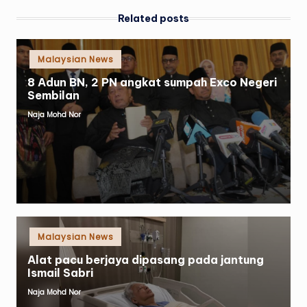
Related posts
Posted
Malaysian News
in
8 Adun BN, 2 PN angkat sumpah Exco Negeri
Sembilan
Naja Mohd Nor
Posted
by
Posted
Malaysian News
in
Alat pacu berjaya dipasang pada jantung
Ismail Sabri
Naja Mohd Nor
Posted
by