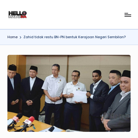
Skip
H
to
content
el
Home
Zahid tidak restu BN-PN bentuk Kerajaan Negeri Sembilan?
l
o
M
al
a
y
si
a
N
e