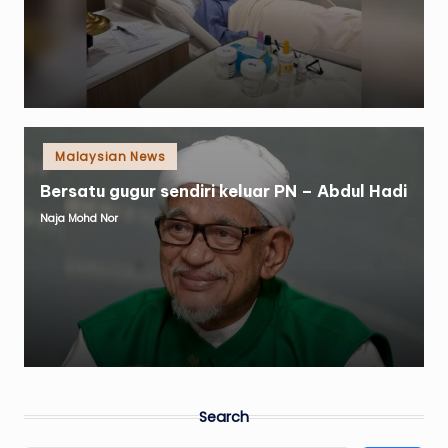
Posted
Malaysian News
in
Bersatu gugur sendiri keluar PN – Abdul Hadi
Naja Mohd Nor
Posted
by
Search