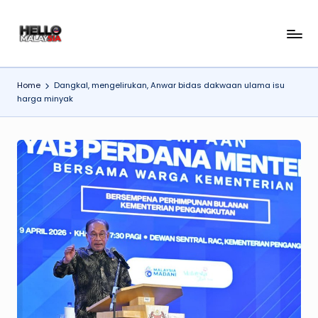
Skip
H
to
content
el
Home
Dangkal, mengelirukan, Anwar bidas dakwaan ulama isu
l
harga minyak
o
M
al
a
y
si
a
N
e