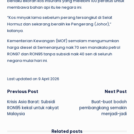
berlaku ekoran kos insurans yang melebihi 100 peratus untuk
membawa bahan api itu ke negara ini.
“Kos minyak lama sebelum perang tersangkut di Selat
Hormuz dan sekarang beralih ke Pengerang (Johor),”
katanya.
Kementerian Kewangan (MOF) semalam mengumumkan
harga diesel di Semenanjung naik 70 sen manakala petrol
RON97 dan RON95 tanpa subsidi naik 40 sen di seluruh
negara mulai hari ini.
Last updated on 9 April 2026
Post
Previous Post
Next Post
Krisis Asia Barat: Subsidi
Buat-buat bodoh
navigation
RON95 kekal untuk rakyat
pembangkang semakin
Malaysia
menjadi-jadi
Related posts