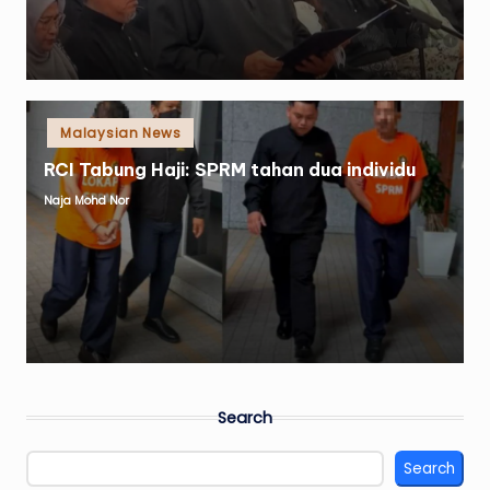
Posted
Malaysian News
in
RCI Tabung Haji: SPRM tahan dua individu
Naja Mohd Nor
Posted
by
Search
Search