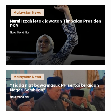
Posted
Malaysian News
in
Nurul Izzah letak jawatan Timbalan Presiden
PKR
Naja Mohd Nor
Posted
by
Posted
Malaysian News
in
“Tiada niat bawa masuk PH sertai kerajaan
Negeri Sembilan”
Naja Mohd Nor
Posted
by