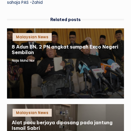
sahaja PAS -Zahid
Related posts
Posted
Malaysian News
in
8 Adun BN, 2 PN angkat sumpah Exco Negeri
Sembilan
Naja Mohd Nor
Posted
by
Posted
Malaysian News
in
Alat pacu berjaya dipasang pada jantung
Ismail Sabri