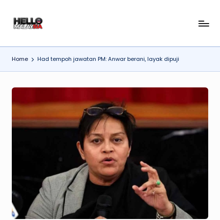
Skip
H
to
content
el
Home
Had tempoh jawatan PM: Anwar berani, layak dipuji
l
o
M
al
a
y
si
a
N
e