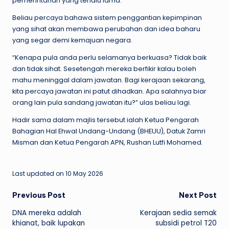
pemerintahan yang terlalu lama.
Beliau percaya bahawa sistem penggantian kepimpinan
yang sihat akan membawa perubahan dan idea baharu
yang segar demi kemajuan negara.
“Kenapa pula anda perlu selamanya berkuasa? Tidak baik
dan tidak sihat. Sesetengah mereka berfikir kalau boleh
mahu meninggal dalam jawatan. Bagi kerajaan sekarang,
kita percaya jawatan ini patut dihadkan. Apa salahnya biar
orang lain pula sandang jawatan itu?” ulas beliau lagi.
Hadir sama dalam majlis tersebut ialah Ketua Pengarah
Bahagian Hal Ehwal Undang-Undang (BHEUU), Datuk Zamri
Misman dan Ketua Pengarah APN, Rushan Lutfi Mohamed.
Last updated on 10 May 2026
Post
Previous Post
Next Post
DNA mereka adalah
Kerajaan sedia semak
navigation
khianat, baik lupakan
subsidi petrol T20