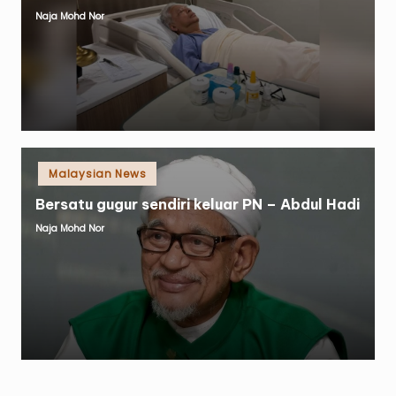
Naja Mohd Nor
Posted
by
Posted
Malaysian News
in
Bersatu gugur sendiri keluar PN – Abdul Hadi
Naja Mohd Nor
Posted
by