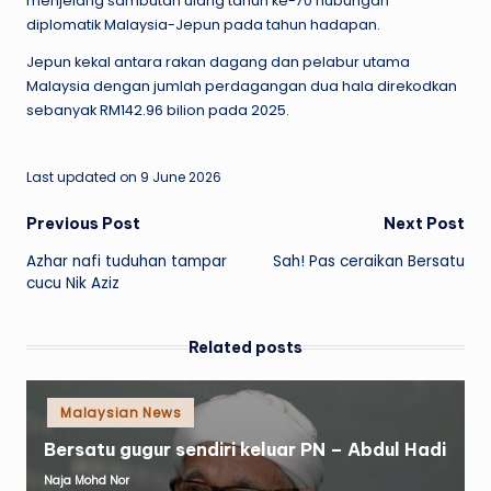
menjelang sambutan ulang tahun ke-70 hubungan
diplomatik Malaysia-Jepun pada tahun hadapan.
Jepun kekal antara rakan dagang dan pelabur utama
Malaysia dengan jumlah perdagangan dua hala direkodkan
sebanyak RM142.96 bilion pada 2025.
Last updated on 9 June 2026
Post
Previous Post
Next Post
Azhar nafi tuduhan tampar
Sah! Pas ceraikan Bersatu
navigation
cucu Nik Aziz
Related posts
Posted
Malaysian News
in
Bersatu gugur sendiri keluar PN – Abdul Hadi
Naja Mohd Nor
Posted