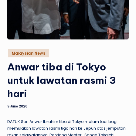
w
s
Posted
Malaysian News
in
Anwar tiba di Tokyo
untuk lawatan rasmi 3
hari
9 June 2026
DATUK Seri Anwar Ibrahim tiba di Tokyo malam tadi bagi
memulakan lawatan rasmi tiga hari ke Jepun atas jemputan
rakan sejawatannya, Perdana Menteri, Sanae Takaichi.