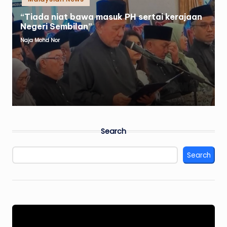
in
“Tiada niat bawa masuk PH sertai kerajaan
Negeri Sembilan”
Naja Mohd Nor
Posted
by
Search
Search