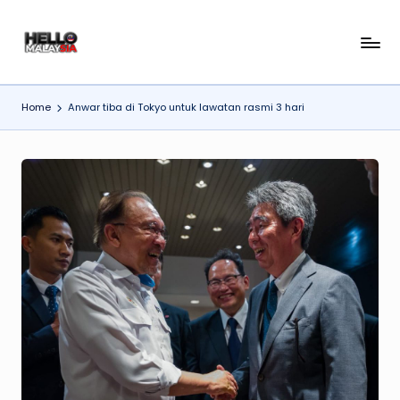
Skip
H
to
content
el
Home
Anwar tiba di Tokyo untuk lawatan rasmi 3 hari
l
o
M
al
a
y
si
a
N
e