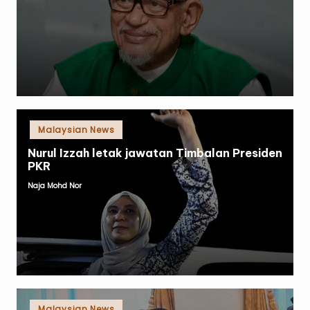
by
Posted
Malaysian News
in
Nurul Izzah letak jawatan Timbalan Presiden
PKR
Naja Mohd Nor
Posted
by
Posted
Malaysian News